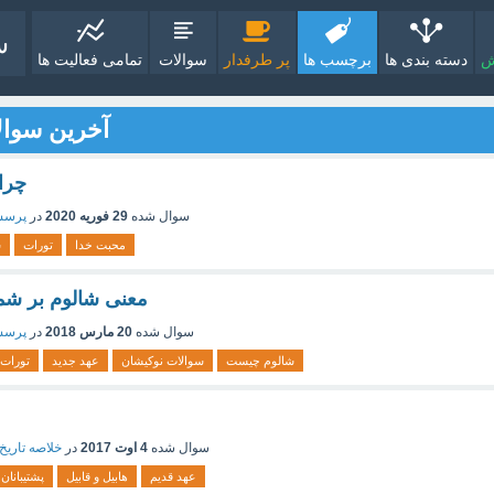
ش
دسته بندی ها
برچسب ها
پر طرفدار
سوالات
تمامی فعالیت ها
آخرین سوال
چرا 
سوال شده
29 فوریه 2020
در
پرسش
محبت خدا
تورات
س
معنى شالوم بر ش
سوال شده
20 مارس 2018
در
پرسش
شالوم چیست
سوالات نوکیشان
عهد جدید
تورات
سوال شده
4 اوت 2017
در
خلاصه تاری
عهد قدیم
هابیل و قابیل
پشتیبانان