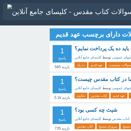
ات دارای برچسب عهد قدیم
باید ده یک پرداخت نمایم؟
1
های عمومی
توسط
کلیسای جامع آنلاین
پاسخ
والات مسیحیت
عهد قدیم
ده یک
بازدید
585
ما در كتاب مقدس چیست؟
1
های عمومی
توسط
کلیسای جامع آنلاین
پاسخ
عهد قدیم
کتاب مقدس
شالوم
بازدید
5.1k
شیث چه کسی بود؟
1
خ کتاب مقدس
توسط
کلیسای جامع آنلاین
پاسخ
 مسیح
پیروران مسیح
کتاب مقدس
بازدید
735