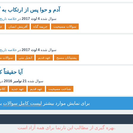
آدم و حوا پس از ارتکاب به 
سوال شده
4 اوت 2017
در
خلاصه تاری
سوالات مسیحیت
جریمه گناه
آفرینش انسان
عه
سوال شده
4 اوت 2017
در
خلاصه تاری
پشتیبانان مسیح
عهد قدیم
انجیل متی
سوالات م
آیا حقیقتا
سوال شده
21 نوامبر 2016
در
شناخت مسیحیت
عهد قدیم
عهد جدید
کلام
برای نمایش موارد بیشتر
لیست کامل سوالات
یا
بهره گیری از مطالب این تارنما برای همه آزاد است.