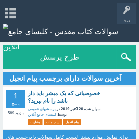
ورود
طرح پرسش
آخرین سوالات دارای برچسب پیام انجیل
خصوصیاتی که یک مبشر باید دار
1
باشد را نام ببرید؟
پاسخ
سوال شده
20 اکتبر 2019
در
پرسشهای عمومی
بازدید
589
توسط
کلیسای جامع آنلاین
پیام انجیل
پیام نجات
بشارت
برای نمایش موارد بیشتر
لیست کامل سوالات
یا
برچسب های