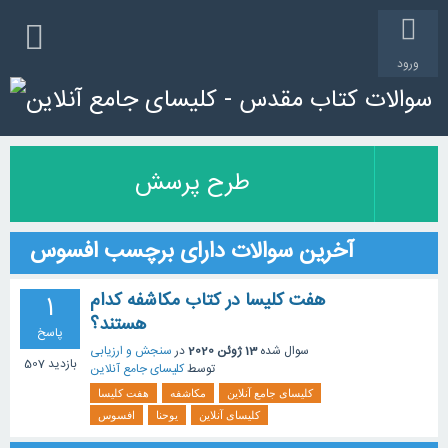
ورود
طرح پرسش
آخرین سوالات دارای برچسب افسوس
هفت کلیسا در کتاب مکاشفه کدام
1
هستند؟
پاسخ
سوال شده
13 ژوئن 2020
در
سنجش و ارزیابی
بازدید
507
توسط
کلیسای جامع آنلاین
کلیسای جامع آنلاین
مکاشفه
هفت کلیسا
کلیسای آنلاین
یوحنا
افسوس