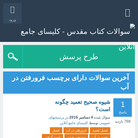
ورود
طرح پرسش
آخرین سوالات دارای برچسب فرورفتن در
آب
شیوه صحیح تعمید چگونه
1
است؟
پاسخ
سوال شده
4 دسامبر 2016
در
پرسشهای
768
بازدید
عمومی
توسط
کلیسای جامع آنلاین
غسل تعمید
فرورفتن در آب
غسل
تعمید در آب
مسیحی شدن
تعمید گرفتن