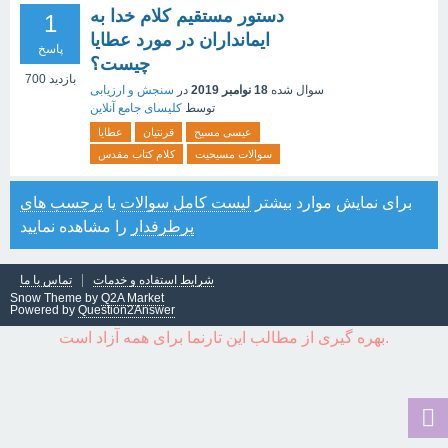
دستور مستقیم کلام خدا به
1
ایمانداران در مورد عطایا
پاسخ
چیست؟
بازدید
700
سوال شده
18 نوامبر 2019
در
سنجش و ارزیابی
توسط
کلیسای جامع آنلاین
عیسی مسیح
قرنتیان
عطایا
سوالات مسیحیت
کلام کتاب مقدس
برای نمایش موارد بیشتر
لیست کامل سوالات
یا
برچسب های
پرطرفدار
را مشاهده نمایید
شرایط استفاده و خدمات
تماس با ما
Snow Theme by
Q2A Market
Powered by
Question2Answer
بهره گیری از مطالب این تارنما برای همه آزاد است.