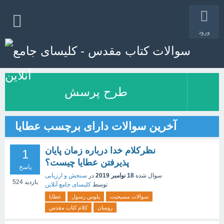
ورود
طرح پرسش
آخرین سوالات دارای برچسب عطایا
نظرکلام خدا درباره زمان پایان
1
پذیرفتن عطایا چیست؟
پاسخ
سوال شده
18 نوامبر 2019
در
سنجش و ارزیابی
بازدید
524
توسط
کلیسای جامع آنلاین
سوالات مسیحیت
پلوس رسول
عطایا
رومیان
کلام کتاب مقدس