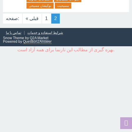
مسیحیت
نوکیشان مسیحی
2
1
« قبلی
صفحه:
شرایط استفاده و خدمات
تماس با ما
Snow Theme by
Q2A Market
Powered by
Question2Answer
بهره گیری از مطالب این تارنما برای همه آزاد است.