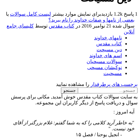
1
پاسخ
1.2k
بازدید
برای نمایش موارد بیشتر
لیست کامل سوالات
یا
بعضی از نامها و صفات خداوند را نام ببرید؟
سوال شده
21 نوامبر 2016
در
کتاب مقدس
توسط
کلیسای جامع
آنلاین
نامهای خداوند
کتاب مقدس
دین مسیحت
اسم های خداوند
سوالات مسیحیان
نوکیشان مسیحی
مسیحیت
برچسب های پرطرفدار
را مشاهده نمایید
به سایت سوالات کتاب مقدس خوش آمدید, مکانی برای پرسش
سوال و دریافت پاسخ از دیگر کاربران این مجموعه.
آیه امروز :
"
به خاطر آرید کلامی را که به شما گفتم: غلام بزرگتر از آقای
خود نیست.
"
- انجیل یوحنا / فصل ۱۵