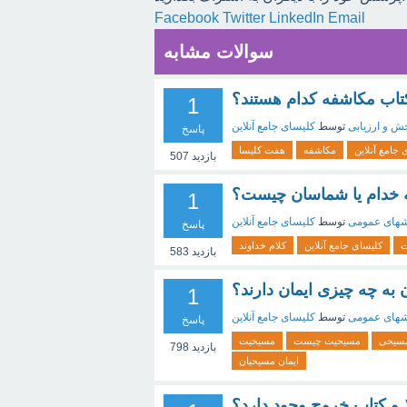
Facebook
Twitter
LinkedIn
Email
سوالات مشابه
تاب مکاشفه کدام هستند؟
1
 و ارزیابی
توسط
کلیسای جامع آنلاین
پاسخ
 جامع آنلاین
مکاشفه
هفت کلیسا
بازدید
507
 خدام یا شماسان چیست؟
1
های عمومی
توسط
کلیسای جامع آنلاین
پاسخ
ت
کلیسای جامع آنلاین
کلام خداوند
بازدید
583
ه چه چیزی ایمان دارند؟
1
های عمومی
توسط
کلیسای جامع آنلاین
پاسخ
مسیحی
مسیحیت چیست
مسیحیت
بازدید
798
ایمان مسیحیان