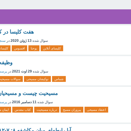
هفت کلیسا در ک
سوال شده
13 ژوئن 2020
در
سنجش
کلیسای آنلاین
یوحنا
افسوس
کلیسای
وظیفه
سوال شده
29 اوت 2021
در
پرسش
شماس
نوکیشان مسیحی
سوالات مسیحی
مسیحیت چیست و مسیحیان ب
سوال شده
11 دسامبر 2016
در
پرسش
اعتقاد مسیحی
پیروران مسیح
درباره مسیحیت
کتاب مقدس
ایمان 
آیا رابطه‌ای میان مکاشفه ۸: ۷-۱۲ و کتاب خروج وجود دارد؟