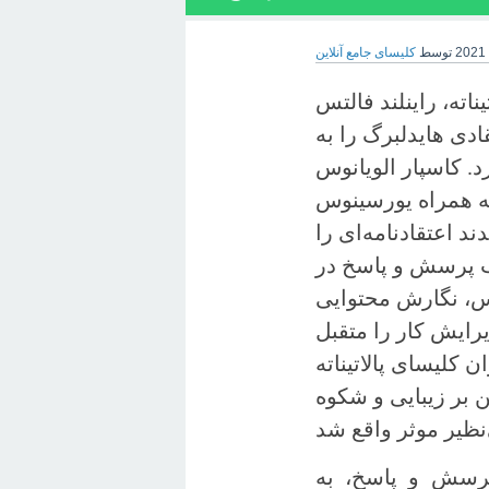
توسط
کلیسای جامع آنلاین
ایالت پالاتیناته، راینلند فالتس
ی هایدلبرگ را به
وس (۱۵۳۴-۱۵۸۳م.) سپرد. کاسپار الویانوس
یش به همراه یورسینوس
د اعتقادنامه‌ای را
لب پرسش و پاسخ در
وس، نگارش محتوایی
یرایش کار را متقبل
 کلیسای پالاتیناته
 بر زیبایی و شکوه
 پاسخ اعتقادی هایدلبرگ متشکل از ۱۲۹ پرسش و پاسخ، به