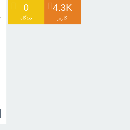
ن
0
4.3K
کاربر
دیدگاه
ا
ش
م
ا
پ