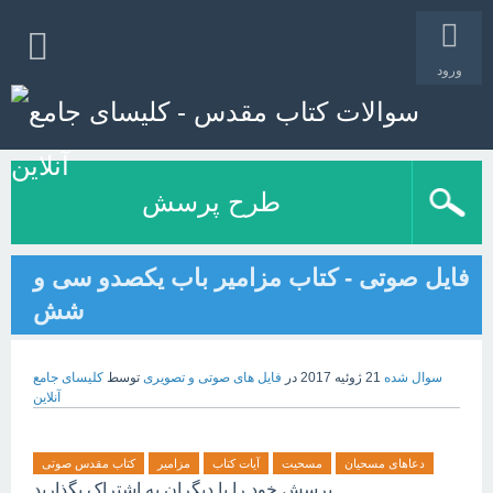
ورود
طرح پرسش
فایل صوتی - کتاب مزامیر باب یکصدو سی و
شش
سوال شده
21 ژوئیه 2017
در
فایل های صوتی و تصویری
توسط
کلیسای جامع
آنلاین
دعاهای مسحیان
مسحیت
آیات کتاب
مزامیر
کتاب مقدس صوتی
پرسش خود را با دیگران به اشتراک بگذارید.