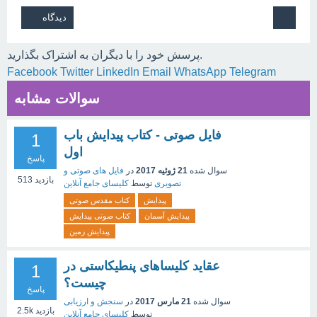
پرسش خود را با دیگران به اشتراک بگذارید.
Facebook
Twitter
LinkedIn
Email
WhatsApp
Telegram
سوالات مشابه
فایل صوتی - کتاب پیدایش باب
1
اول
پاسخ
سوال شده
21 ژوئیه 2017
در
فایل های صوتی و
بازدید
513
تصویری
توسط
کلیسای جامع آنلاین
پیدایش
کتاب مقدس صوتی
پیدایش آسمان
کتاب صوتی پیدایش
پیدایش زمین
عقايد کليساهای پنطيکاستی در
1
چیست؟
پاسخ
سوال شده
21 مارس 2017
در
سنجش و ارزیابی
بازدید
2.5k
توسط
کلیسای جامع آنلاین