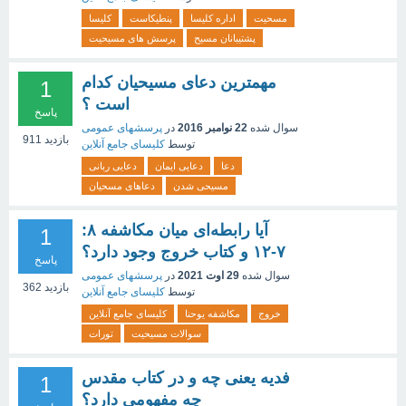
مسحیت
اداره کلیسا
پنطیکاست
کلیسا
پشتیبانان مسیح
پرسش های مسیحیت
مهمترین دعای مسیحیان کدام
1
است ؟
پاسخ
سوال شده
22 نوامبر 2016
در
پرسشهای عمومی
بازدید
911
توسط
کلیسای جامع آنلاین
دعا
دعایی ایمان
دعایی ربانی
مسیحی شدن
دعاهای مسحیان
آیا رابطه‌ای میان مکاشفه ۸:
1
۷-۱۲ و کتاب خروج وجود دارد؟
پاسخ
سوال شده
29 اوت 2021
در
پرسشهای عمومی
بازدید
362
توسط
کلیسای جامع آنلاین
خروج
مکاشفه یوحنا
کلیسای جامع آنلاین
سوالات مسیحیت
تورات
فدیه یعنی چه و در کتاب مقدس
1
چه مفهومی دارد؟